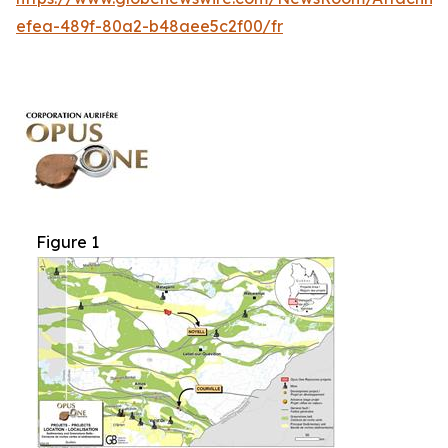
efea-489f-80a2-b48aee5c2f00/fr
Figure 1