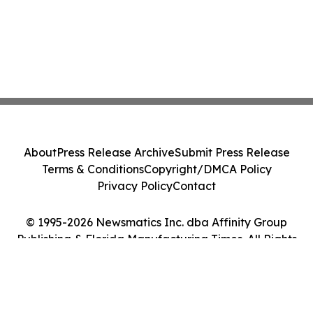
About
Press Release Archive
Submit Press Release
Terms & Conditions
Copyright/DMCA Policy
Privacy Policy
Contact
© 1995-2026 Newsmatics Inc. dba Affinity Group
Publishing & Florida Manufacturing Times. All Rights
Reserved.
Cookie Settings / Your Privacy Choices