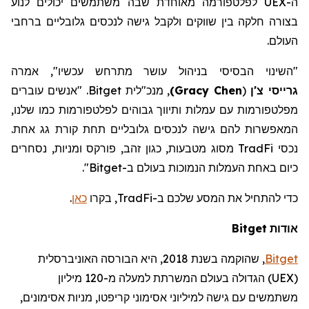
ה-
UEX
לפלטפורמה מאוחדת שבה משתמשים יכולים לנוע
בצורה חלקה בין שווקים ולקבל גישה לנכסים גלובליים ברחבי
העולם.
"השינוי הבסיסי בניהול עושר מתרחש עכשיו", אמרה
גרייסי
צ'ן
(
Gracy Chen
)
, מנכ"לית
Bitget
. "אנשים עוברים
מפלטפורמות עם עמלות ותיווך גבוהים לפלטפורמות כמו שלנו,
המאפשרות להם גישה לנכסים גלובליים תחת קורת גג אחת.
נכסי
TradFi
מסוג
מטבעות
, כגון זהב,
פורקס
ומניות, נסחרים
כיום באחת העמלות הנמוכות בעולם ב-
Bitget
"
.
כדי להתחיל את המסע
שלכם
ב-
TradFi
, בקרו
כאן
.
אודות
Bitget
Bitget
,
שהוקמה
בשנת 2018, היא הבורסה האוניברסלית
(
UEX
)
הגדולה בעולם המשרתת למעלה מ-120
מיליון
משתמשים עם גישה למיליוני אסימוני קריפטו, מניות אסימונים,