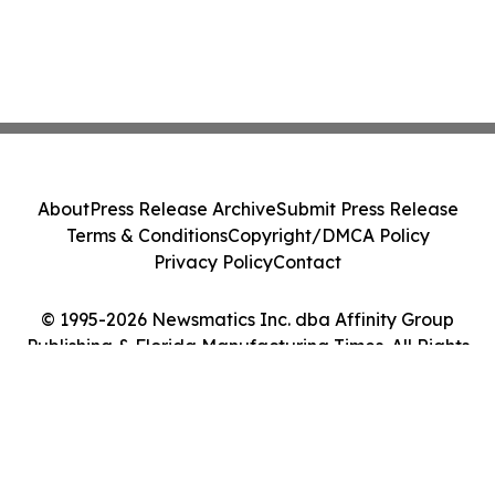
About
Press Release Archive
Submit Press Release
Terms & Conditions
Copyright/DMCA Policy
Privacy Policy
Contact
© 1995-2026 Newsmatics Inc. dba Affinity Group
Publishing & Florida Manufacturing Times. All Rights
Reserved.
Cookie Settings / Your Privacy Choices