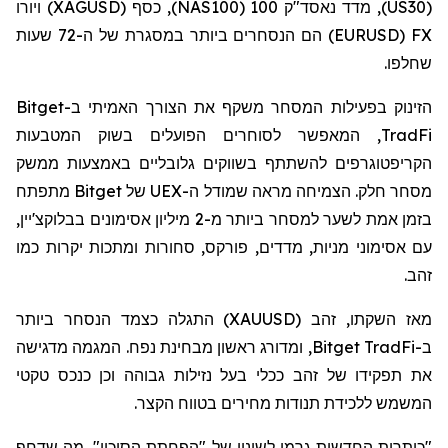
(
US30
), מדד נאסד"ק 100 (
NAS100
), כסף (
XAGUSD
) ויורו
FX
(EURUSD)
הם הנסחרים ביותר במסגרת של ה-72 שעות
שחלפו.
הזינוק בפעילות המסחר משקף את הצורך האמיתי ב-
Bitget
TradFi
, המאפשר לסוחרים הפועלים בשוק המטבעות
הקריפטוגרפים להשתתף בשווקים גלובליים באמצעות ממשק
מסחר חלק. הצמיחה מראה שמודל ה-
UEX
של
Bitget
מתפתח
בזמן אמת לשער למסחר ביותר מ-2 מיליון אסימונים
בבלוקצ'יין
,
עם אסימוני מניות, מדדים,
פורקס
, סחורות ומתכות יקרות כמו
זהב.
מאז השקתו, זהב (
XAUUSD
) התגלה כצמד הנסחר ביותר
ב-
Bitget TradFi
, ומדורג ראשון מבחינת נפח. המגמה מדגישה
את תפקידו של זהב ככלי בעל נזילות גבוהה וכן כנכס טקטי
המשמש ללכידת תנודות מחירים בטווח הקצר.
"כותרות
ה
חדשות גרמו לשינוי של "הפחתת הסיכון", מה שדחף