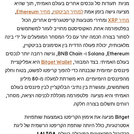
מניות תעודות סל ונכסים אחרים בעולם האמיתי, תוך שהיא
מציעה גישה בזמן אמת
למחיר הביטקוין
,
מחיר Ethereum
,
מחיר XRP
ומחירי מטבעות קריפטוגרפיים אחרים, הכול
בפלטפורמה אחת. האקוסיסטם מחוייב לעזור למשתמשים
לסחור בצורה חכמה יותר עם כלי המסחר המופעלים על ידי בינה
מלאכותית, יכולת פעולה הדדית בין אסימונים בביטקויין,
Ethereum
,
Solana
ו-
BNB Chain
, וגישה רחבה יותר לנכסים
בעולם האמיתי. בצד המבוזר,
Bitget Wallet
היא אפליקציית
פיננסים יומיומית שנבנתה כדי להפוך קריפטו לפשוט, בטוח וחלק
מהפיננסים היומיומיים. היא
משרתת למעלה מ-80 מיליון
משתמשים, ומגשרת בין נתיבי הבלוקצ'יין לבין
פיננסים בעולם
האמיתי והיא
מציעה
פלטפורמה מוכללת
לכניסה ויציאה, מסחר,
רווחים ותשלום בצורה חלקה.
Bitget
מניעה את
אימוץ
הקריפטו
באמצעות שותפויות
אסטרטגיות, כולל היותה שותפת
הקריפטו
הרשמית של ליגת
הכדורגל המקצוענית
המובילה בעולם,
LALIGA
,