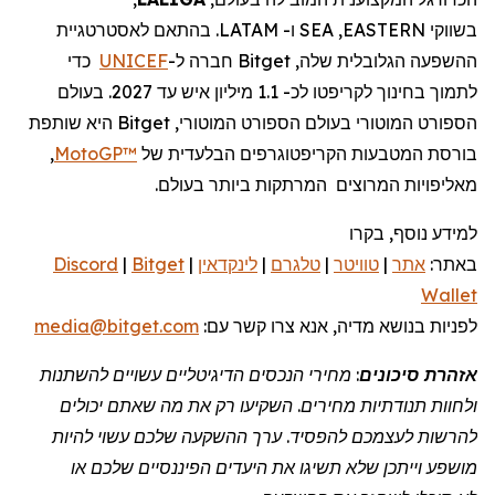
בשווקי
EASTERN
,
SEA
ו-
LATAM
.
בהתאם לאסטרטגיית
ההשפעה הגלובלית שלה,
Bitget
חברה
ל-
UNICEF
כדי
לתמוך בחינוך לקריפטו לכ- 1.1 מיליון איש עד 2027.
בעולם
הספורט המוטורי
בעולם
הספורט המוטורי,
Bitget
היא שותפת
בורסת המטבעות הקריפטוגרפים הבלעדית של
MotoGP™
,
מאליפויות המרוצים
המרתקות ביותר בעולם.
למידע נוסף, בקרו
באתר:
אתר
|
טוויטר
|
טלגרם
|
לינקדאין
|
Bitget
|
Discord
Wallet
לפניות
בנושא מדיה, אנא צרו קשר
עם:
media@bitget.com
אזהרת סיכונים
: מחירי הנכסים הדיגיטליים עשויים להשתנות
ולחוות תנודתיות מחירים. השקיעו רק את מה שאתם יכולים
להרשות לעצמכם להפסיד. ערך ההשקעה שלכם עשוי להיות
מושפע וייתכן שלא תשיגו את היעדים הפיננסיים שלכם או