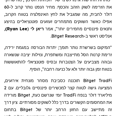
את הזרימה לשוק הזהב והכסף. מחיר הנפט נותר קרוב ל-60
דולר לחבית, מה שמגביל את לחץ האינפלציה בטווח הקרוב,
אפילו כאשר השווקים מתמחרים זעזועים פוטנציאליים בהיצע
ותנאים פיננסיים מחמירים יותר", אמר
ריאן
לי
(
Ryan Lee
)
,
אנליסט ראשי ב-
Bitget Research
.
"המיקום בשרשרת נותר תומך; יתרות הבורסה במגמת ירידה,
זרימת קרנות הסל מתייצבת ומשתפרת, ונזילות יציבה שנשארה
גבוהה מצביעים על הצטברות ובסיס פוטנציאלי ל
התאוששות
בטווח זמן גבוה יותר ולא על כניעה רחבה", הוסיף.
Bitget TradFi
תוכננה כסביבת מסחר מונחית אירועים,
המציעה גישה לטווח קצר למכשירים פיננסיים גלובליים. עם 2
מיליארד דולר בנפח
TradFi
יומי שנרשם כעת,
Bitget
מורידה
את המחסומים הקשורים בדרך כלל לשווקים מסורתיים.
ציון
דרך
זה
מתיישב עם החזון הרחב יותר של
Bitget
בתחום