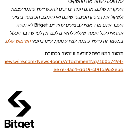
לא תוכלו לשחזר את ההשקעה
העיקרית שלכם. אתם תמיד צריכים לחפש ייעוץ פיננסי עצמאי
ולשקול את הניסיון הפיננסי שלכם ואת המצב הפיננסי. ביצועי
העבר אינם מדד אמין לביצועים עתידיים.
Bitget
לא תהיה
אחראית לכל הפסד שעלול להיגרם לכם. אין לפרש דבר הכלול
במסמך זה כייעוץ פיננסי. למידע נוסף, עיינו בתנאי
השימוש שלנו
.
תמונה המצורפת להודעה זו זמינה בכתובת
obenewswire.com/NewsRoom/AttachmentNg/1b0a7494-
ee7e-43c4-ad19-cf91d3952eba