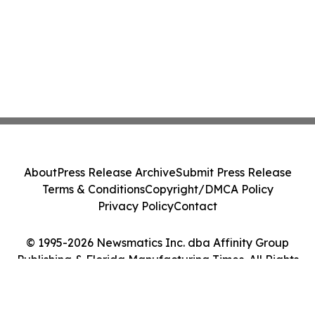
About
Press Release Archive
Submit Press Release
Terms & Conditions
Copyright/DMCA Policy
Privacy Policy
Contact
© 1995-2026 Newsmatics Inc. dba Affinity Group
Publishing & Florida Manufacturing Times. All Rights
Reserved.
Cookie Settings / Your Privacy Choices